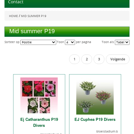
Contact
/
HOME
MID SUMMER P19
Mid summer P19
Sorteer op
Toon
per pagina
Toon als
1
2
3
Volgende
Ej Catharanthus P19
EJ Cuphea P19 Divers
Divers
bloeistadium:b