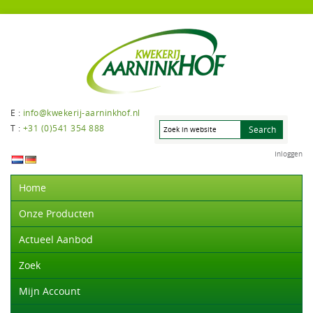
E :
info@kwekerij-aarninkhof.nl
T :
+31 (0)541 354 888
Inloggen
Home
Onze Producten
Actueel Aanbod
Zoek
Mijn Account