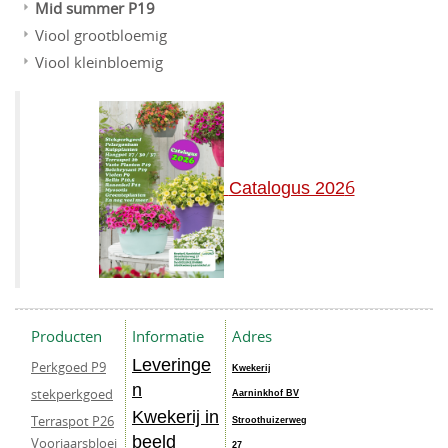
Mid summer P19
Viool grootbloemig
Viool kleinbloemig
6
Catalogus 202
Producten
Informatie
Adres
Leveringe
Perkgoed P9
Kwekerij
n
stekperkgoed
Aarninkhof BV
Kwekerij in
Terraspot P26
Stroothuizerweg
beeld
Voorjaarsbloei
27