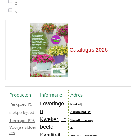
b
k
6
Catalogus 202
Producten
Informatie
Adres
Leveringe
Perkgoed P9
Kwekerij
n
stekperkgoed
Aarninkhof BV
Kwekerij in
Terraspot P26
Stroothuizerweg
beeld
Voorjaarsbloei
27
ers
Kwaliteit