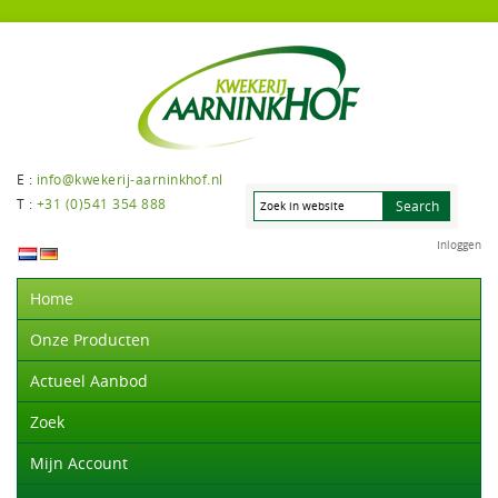
E :
info@kwekerij-aarninkhof.nl
T :
+31 (0)541 354 888
Inloggen
Home
Onze Producten
Actueel Aanbod
Zoek
Mijn Account