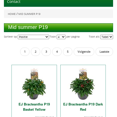
Contact
/
HOME
MID SUMMER P19
Mid summer P19
Sorteer op
Toon
per pagina
Toon als
1
2
3
4
5
Volgende
Laatste
EJ Bracteantha P19
EJ Bracteantha P19 Dark
Basket Yellow
Red