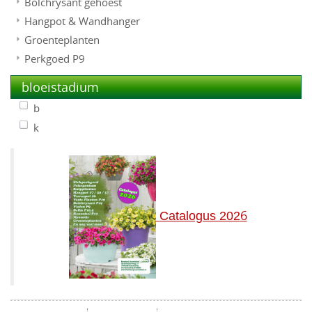
Bolchrysant gehoest
Hangpot & Wandhanger
Groenteplanten
Perkgoed P9
bloeistadium
b
k
6
Catalogus 202