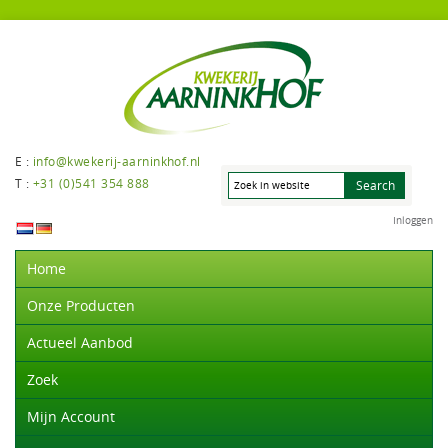
E :
info@kwekerij-aarninkhof.nl
T :
+31 (0)541 354 888
Inloggen
Home
Onze Producten
Actueel Aanbod
Zoek
Mijn Account