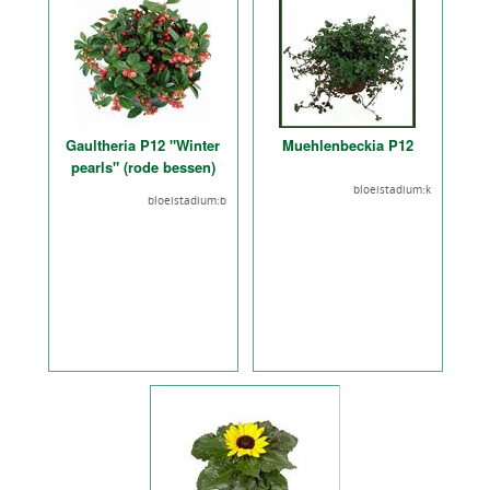
Gaultheria P12 "Winter
Muehlenbeckia P12
pearls" (rode bessen)
bloeistadium:k
bloeistadium:b