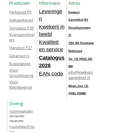
Producten
Informatie
Adres
Leveringe
Perkgoed P9
Kwekerij
n
stekperkgoed
Aarninkhof BV
Kwekerij in
Terraspot P26
Stroothuizerweg
beeld
Voorjaarsbloei
27
ers
Kwaliteit
7591 NB Denekamp
Hangpot P27
en service
Nederland
Geranium's
Catalogus
Tel. +31 (0)541 354
Kuipplanten
202
6
888
Viool
info@kwekerij-
EAN-code
Grootbloemig
aarninkhof.nl
Viool
Kleinbloemig
Whats App +31
(0)541 354888
Overig
voorwaarden
Disclaimer
Vacatures
routebeschrijv
ing