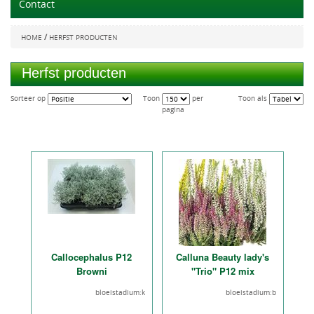
Contact
/
HOME
HERFST PRODUCTEN
Herfst producten
Sorteer op
Toon
per
Toon als
pagina
Callocephalus P12
Calluna Beauty lady's
Browni
"Trio" P12 mix
bloeistadium:k
bloeistadium:b