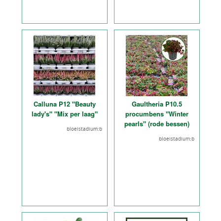
Calluna P12 "Beauty
Gaultheria P10.5
lady's" "Mix per laag"
procumbens "Winter
pearls" (rode bessen)
bloeistadium:b
bloeistadium:b