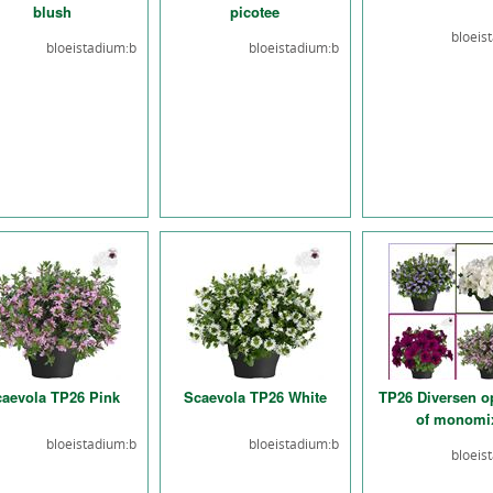
blush
picotee
bloeis
bloeistadium:b
bloeistadium:b
aevola TP26 Pink
Scaevola TP26 White
TP26 Diversen o
of monomi
bloeistadium:b
bloeistadium:b
bloeis