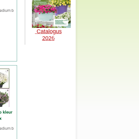
tadium:b
Catalogus
6
202
p kleur
x
tadium:b