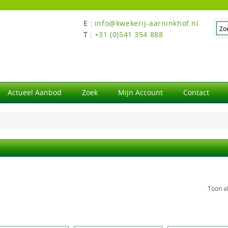
E :
info@kwekerij-aarninkhof.nl
T :
+31 (0)541 354 888
Actueel Aanbod
Zoek
Mijn Account
Contact
Toon a