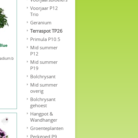
Voorjaar P12
Trio
Geranium
Terraspot TP26
Primula P10.5
Blue
Mid summer
P12
tadium:b
Mid summer
P19
Bolchrysant
Mid summer
overig
Bolchrysant
gehoest
Hangpot &
Wandhanger
Groenteplanten
Perkgoed P9