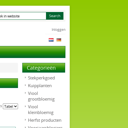
Inloggen
Categorieën
Stekperkgoed
Kuipplanten
Viool
grootbloemig
ls
Viool
kleinbloemig
Herfst producten
Voorjaarsbloeiers