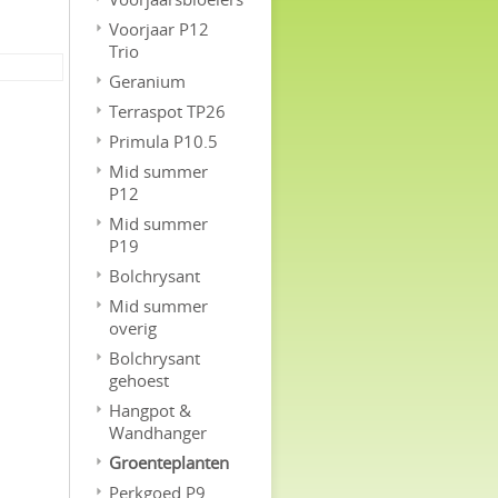
Voorjaar P12
Trio
Geranium
Terraspot TP26
Primula P10.5
Mid summer
P12
Mid summer
P19
Bolchrysant
Mid summer
overig
Bolchrysant
gehoest
Hangpot &
Wandhanger
Groenteplanten
Perkgoed P9