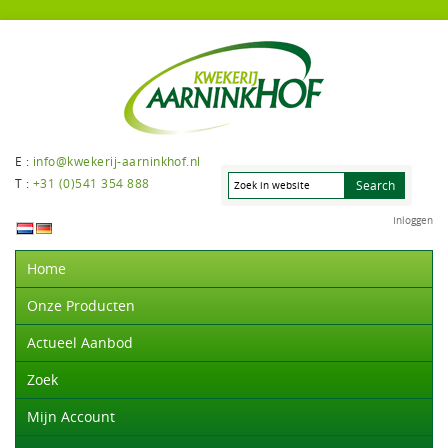
E :
info@kwekerij-aarninkhof.nl
T :
+31 (0)541 354 888
Inloggen
Home
Onze Producten
Actueel Aanbod
Zoek
Mijn Account