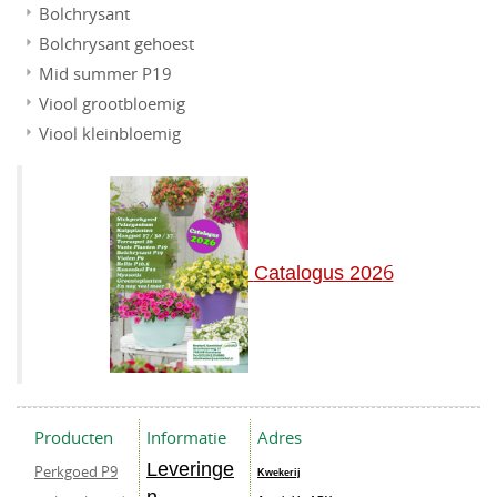
Bolchrysant
Bolchrysant gehoest
Mid summer P19
Viool grootbloemig
Viool kleinbloemig
6
Catalogus 202
Producten
Informatie
Adres
Leveringe
Perkgoed P9
Kwekerij