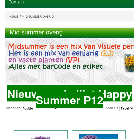
Contact
/
HOME
MID SUMMER OVERIG
Mid summer overig
Nieuw op de lijst Happy
Summer P12
Sorteer op
Toon als