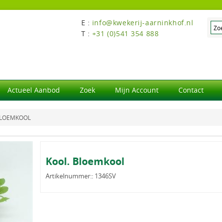
E :
info@kwekerij-aarninkhof.nl
T :
+31 (0)541 354 888
Actueel Aanbod
Zoek
Mijn Account
Contact
BLOEMKOOL
Kool. Bloemkool
Artikelnummer::
1346SV