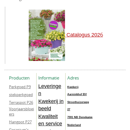
6
Catalogus 202
Producten
Informatie
Adres
Leveringe
Perkgoed P9
Kwekerij
n
stekperkgoed
Aarninkhof BV
Kwekerij in
Terraspot P26
Stroothuizerweg
beeld
Voorjaarsbloei
27
ers
Kwaliteit
7591 NB Denekamp
Hangpot P27
en service
Nederland
Geranium's