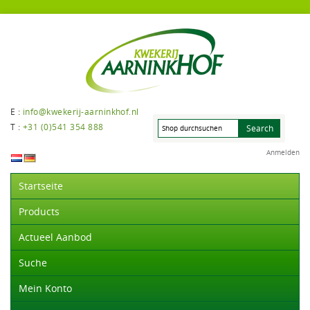
E :
info@kwekerij-aarninkhof.nl
T :
+31 (0)541 354 888
Anmelden
Startseite
Products
Actueel Aanbod
Suche
Mein Konto